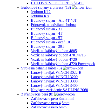
UHLOVÝ VODIČ PRE KÁBEL
Bubonové stojany a prívesy (13)
Jetdrum K12
Jetdrum K8
Bubnový stojan – Alu 4T / 6T
Prípravok na odvíjanie bubna
Bubnový stojan - 3T
Bubnový stojan - 4T
Bubnový stojan - 5T
Bubnový stojan - oceľ 10T
Bubnový stojan - 30T
Vozík na káblový bubon 4805
Vozík na káblový bubon 4701/4715
Vozík na káblový bubon 4720
Vozík na káblový bubon 4720 Powerpack
Stroje na ťahanie kábla (5)
Lanový navijak WINCH 3022-B
Lanový navijak WINCH 3200
Lanový navijak WINCH 3300
Lanový navijak WINCH 3400
Navíjacie zariadenie SAHLINS 2060
Zaťahovacie perá (8)
Zaťahovacie pero 3mm mini
Zaťahovacie pero 4,5mm
Zaťahovacie pero 6mm