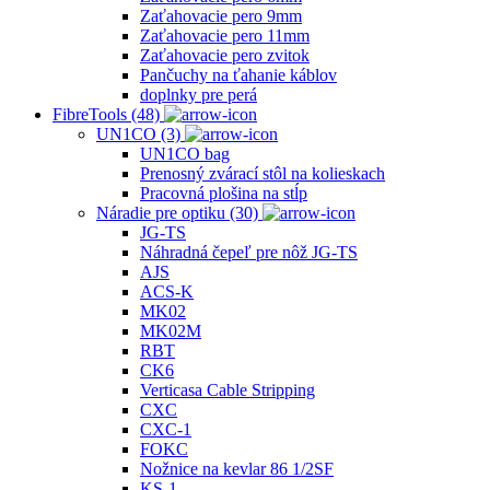
Zaťahovacie pero 9mm
Zaťahovacie pero 11mm
Zaťahovacie pero zvitok
Pančuchy na ťahanie káblov
doplnky pre perá
FibreTools (48)
UN1CO (3)
UN1CO bag
Prenosný zvárací stôl na kolieskach
Pracovná plošina na stĺp
Náradie pre optiku (30)
JG-TS
Náhradná čepeľ pre nôž JG-TS
AJS
ACS‐K
MK02
MK02M
RBT
CK6
Verticasa Cable Stripping
CXC
CXC-1
FOKC
Nožnice na kevlar 86 1/2SF
KS‐1