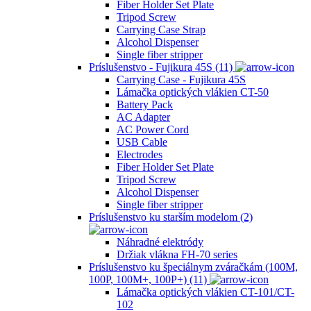
Fiber Holder Set Plate
Tripod Screw
Carrying Case Strap
Alcohol Dispenser
Single fiber stripper
Príslušenstvo - Fujikura 45S (11)
Carrying Case - Fujikura 45S
Lámačka optických vlákien CT-50
Battery Pack
AC Adapter
AC Power Cord
USB Cable
Electrodes
Fiber Holder Set Plate
Tripod Screw
Alcohol Dispenser
Single fiber stripper
Príslušenstvo ku starším modelom (2)
Náhradné elektródy
Držiak vlákna FH-70 series
Príslušenstvo ku špeciálnym zváračkám (100M,
100P, 100M+, 100P+) (11)
Lámačka optických vlákien CT-101/CT-
102