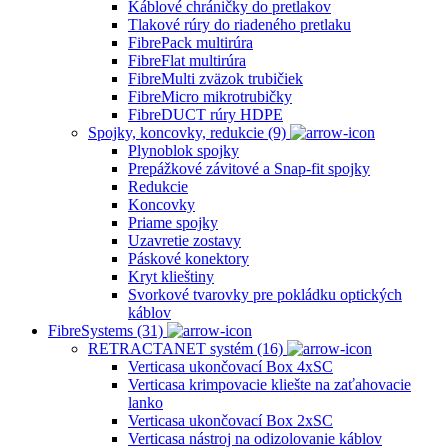
Káblové chráničky do pretlakov
Tlakové rúry do riadeného pretlaku
FibrePack multirúra
FibreFlat multirúra
FibreMulti zväzok trubičiek
FibreMicro mikrotrubičky
FibreDUCT rúry HDPE
Spojky, koncovky, redukcie (9)
Plynoblok spojky
Prepážkové závitové a Snap-fit spojky
Redukcie
Koncovky
Priame spojky
Uzavretie zostavy
Páskové konektory
Kryt klieštiny
Svorkové tvarovky pre pokládku optických
káblov
FibreSystems (31)
RETRACTANET systém (16)
Verticasa ukončovací Box 4xSC
Verticasa krimpovacie kliešte na zaťahovacie
lanko
Verticasa ukončovací Box 2xSC
Verticasa nástroj na odizolovanie káblov