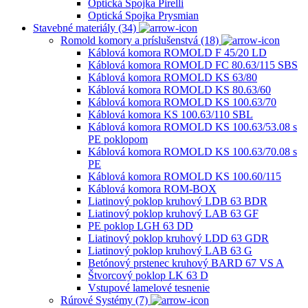
Optická Spojka Pirelli
Optická Spojka Prysmian
Stavebné materiály (34)
Romold komory a príslušenstvá (18)
Káblová komora ROMOLD F 45/20 LD
Káblová komora ROMOLD FC 80.63/115 SBS
Káblová komora ROMOLD KS 63/80
Káblová komora ROMOLD KS 80.63/60
Káblová komora ROMOLD KS 100.63/70
Káblová komora KS 100.63/110 SBL
Káblová komora ROMOLD KS 100.63/53.08 s
PE poklopom
Káblová komora ROMOLD KS 100.63/70.08 s
PE
Káblová komora ROMOLD KS 100.60/115
Káblová komora ROM-BOX
Liatinový poklop kruhový LDB 63 BDR
Liatinový poklop kruhový LAB 63 GF
PE poklop LGH 63 DD
Liatinový poklop kruhový LDD 63 GDR
Liatinový poklop kruhový LAB 63 G
Betónový prstenec kruhový BARD 67 VS A
Štvorcový poklop LK 63 D
Vstupové lamelové tesnenie
Rúrové Systémy (7)