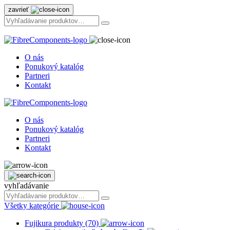
zavrieť
O nás
Ponukový katalóg
Partneri
Kontakt
O nás
Ponukový katalóg
Partneri
Kontakt
vyhľadávanie
Všetky kategórie
Fujikura produkty (70)