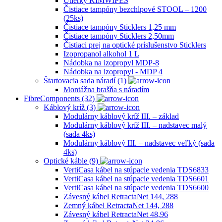
Utierky KIMWIPES
Čistiace tampóny bezchlpové STOOL – 1200
(25ks)
Čistiace tampóny Sticklers 1,25 mm
Čistiace tampóny Sticklers 2,50mm
Čistiaci prej na optické príslušenstvo Sticklers
Izopropanol alkohol 1 L
Nádobka na izopropyl MDP-8
Nádobka na izopropyl ‐ MDP 4
Štartovacia sada náradí (1)
Montážna brašňa s náradím
FibreComponents (32)
Káblový kríž (3)
Modulárny káblový kríž III. – základ
Modulárny káblový kríž III. – nadstavec malý
(sada 4ks)
Modulárny káblový III. – nadstavec veľký (sada
4ks)
Optické káble (9)
VertiCasa kábel na stúpacie vedenia TDS6833
VertiCasa kábel na stúpacie vedenia TDS6601
VertiCasa kábel na stúpacie vedenia TDS6600
Závesný kábel RetractaNet 144, 288
Zemný kábel RetractaNet 144, 288
Závesný kábel RetractaNet 48,96