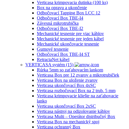
Verticasa krimpovacia dutinka (100 ks)
Box na opravu a ukončenie
Odbočovací Tapping Box LCC 12
Odbočovací Box TBE-I4
Závesná mikrotrubička
Odbočovací Box TBE-I2
Mechanické tesnenie pre viac káblov
Mechanické tesnenie pre jeden kábel
Mechanické ukončovacie tesnenie
Gumové tesnenie
Odbočovací Box TBE-I4 ST
RetractaNet kábel
VERTICASA systém (15)
Rúrka 5mm so zaťahovacím lankom
Verticasa Box pre 12 zvarov a mikrotrubičiek
Verticasa Box na uloženie zvarov
Verticasa ukončovací Box 4xSC
Verticasa rozbočovací Box na 2 trub. 5 mm
Verticasa krimpovacie kliešte na zaťahovacie
lanko
Verticasa ukončovací Box 2xSC
Verticasa nástroj na odizolovanie káblov
Verticasa Multi – Operátor distribučný Box
Verticasa Box na mechanický spoj
Verticasa ochranný Box