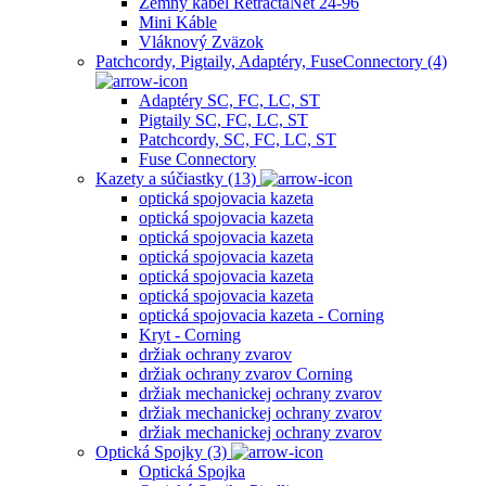
Zemný kábel RetractaNet 24-96
Mini Káble
Vláknový Zväzok
Patchcordy, Pigtaily, Adaptéry, FuseConnectory (4)
Adaptéry SC, FC, LC, ST
Pigtaily SC, FC, LC, ST
Patchcordy, SC, FC, LC, ST
Fuse Connectory
Kazety a súčiastky (13)
optická spojovacia kazeta
optická spojovacia kazeta
optická spojovacia kazeta
optická spojovacia kazeta
optická spojovacia kazeta
optická spojovacia kazeta
optická spojovacia kazeta - Corning
Kryt - Corning
držiak ochrany zvarov
držiak ochrany zvarov Corning
držiak mechanickej ochrany zvarov
držiak mechanickej ochrany zvarov
držiak mechanickej ochrany zvarov
Optická Spojky (3)
Optická Spojka