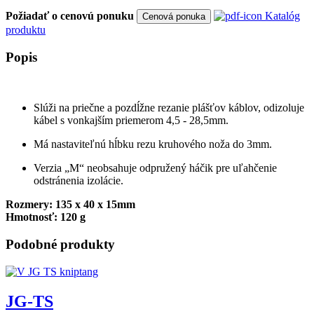
Požiadať o cenovú ponuku
Katalóg
Cenová ponuka
produktu
Popis
Slúži na priečne a pozdĺžne rezanie plášťov káblov, odizoluje
kábel s vonkajším priemerom 4,5 ‐ 28,5mm.
Má nastaviteľnú hĺbku rezu kruhového noža do 3mm.
Verzia „M“ neobsahuje odpružený háčik pre uľahčenie
odstránenia izolácie.
Rozmery: 135 x 40 x 15mm
Hmotnosť: 120 g
Podobné produkty
JG-TS