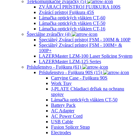
Telekomunikačné zváračky (5)
ZVÁRACÍ PRÍSTROJ FUJIKURA 100S
Zvárácí prístroj Fujikura 45S
Lámačka optických vlákien CT-60
Lámačka optických vlákien CT-50
Lámačka optických vlákien CT-16
Špeciálne zváračky (4)
Špeciálný Zvárací prístroj FSM - 100M & 100P
Špeciálný Zvárací prístroj FSM - 100M+ &
100P+
LAZERMaster LZM-100 Laser Splicing System
LAZERMaster LZM-125 Series
Príslušenstvo - Fujikura (61)
Príslušenstvo - Fujikura 90S (15)
Carrying Case - Fujikura 90S
Work Tray
J-PLATE Chladiaci držiak na ochranu
spojov
Lámačka optických vlákien CT-50
Battery Pack
AC Adapter
AC Power Cord
USB Cable
Fusion Splicer Strap
Electrodes