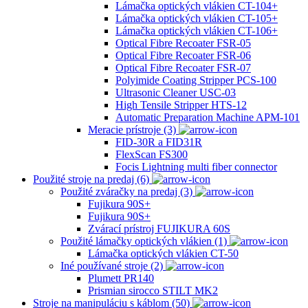
Lámačka optických vlákien CT-104+
Lámačka optických vlákien CT-105+
Lámačka optických vlákien CT-106+
Optical Fibre Recoater FSR-05
Optical Fibre Recoater FSR-06
Optical Fibre Recoater FSR-07
Polyimide Coating Stripper PCS-100
Ultrasonic Cleaner USC-03
High Tensile Stripper HTS-12
Automatic Preparation Machine APM-101
Meracie prístroje (3)
FID-30R a FID31R
FlexScan FS300
Focis Lightning multi fiber connector
Použité stroje na predaj (6)
Použité zváračky na predaj (3)
Fujikura 90S+
Fujikura 90S+
Zvárací prístroj FUJIKURA 60S
Použité lámačky optických vlákien (1)
Lámačka optických vlákien CT-50
Iné používané stroje (2)
Plumett PR140
Prismian sirocco STILT MK2
Stroje na manipuláciu s káblom (50)