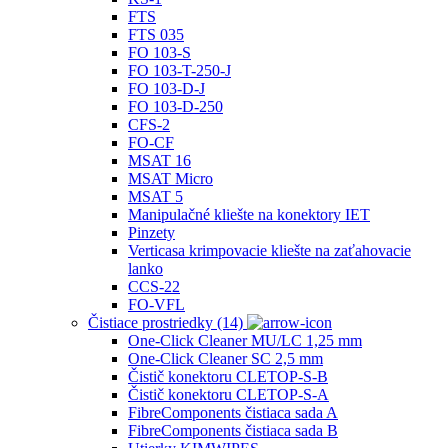
FTS
FTS 035
FO 103‐S
FO 103‐T-250-J
FO 103‐D‐J
FO 103‐D‐250
CFS‐2
FO-CF
MSAT 16
MSAT Micro
MSAT 5
Manipulačné kliešte na konektory IET
Pinzety
Verticasa krimpovacie kliešte na zaťahovacie
lanko
CCS-22
FO-VFL
Čistiace prostriedky (14)
One-Click Cleaner MU/LC 1,25 mm
One-Click Cleaner SC 2,5 mm
Čistič konektoru CLETOP-S-B
Čistič konektoru CLETOP-S-A
FibreComponents čistiaca sada A
FibreComponents čistiaca sada B