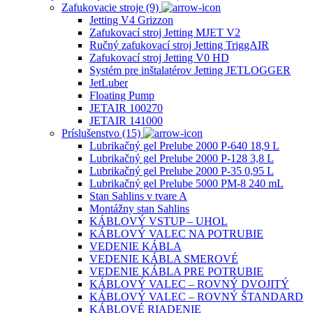
Zafukovacie stroje (9)
Jetting V4 Grizzon
Zafukovací stroj Jetting MJET V2
Ručný zafukovací stroj Jetting TriggAIR
Zafukovací stroj Jetting V0 HD
Systém pre inštalatérov Jetting JETLOGGER
JetLuber
Floating Pump
JETAIR 100270
JETAIR 141000
Príslušenstvo (15)
Lubrikačný gel Prelube 2000 P-640 18,9 L
Lubrikačný gel Prelube 2000 P-128 3,8 L
Lubrikačný gel Prelube 2000 P-35 0,95 L
Lubrikačný gel Prelube 5000 PM-8 240 mL
Stan Sahlins v tvare A
Montážny stan Sahlins
KÁBLOVÝ VSTUP – UHOL
KÁBLOVÝ VALEC NA POTRUBIE
VEDENIE KÁBLA
VEDENIE KÁBLA SMEROVÉ
VEDENIE KÁBLA PRE POTRUBIE
KÁBLOVÝ VALEC – ROVNÝ DVOJITÝ
KÁBLOVÝ VALEC – ROVNÝ ŠTANDARD
KÁBLOVÉ RIADENIE