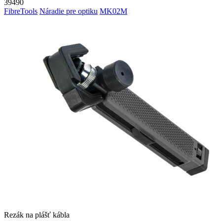
39490
FibreTools
Náradie pre optiku
MK02M
Rezák na plášť kábla