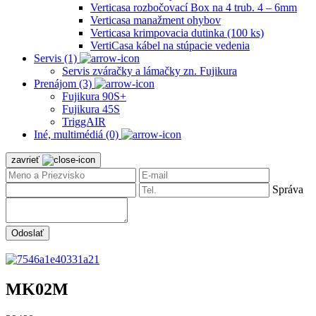
Verticasa rozbočovací Box na 4 trub. 4 – 6mm
Verticasa manažment ohybov
Verticasa krimpovacia dutinka (100 ks)
VertiCasa kábel na stúpacie vedenia
Servis (1)
Servis zváračky a lámačky zn. Fujikura
Prenájom (3)
Fujikura 90S+
Fujikura 45S
TriggAIR
Iné, multimédiá (0)
zavrieť
Správa
Odoslať
MK02M