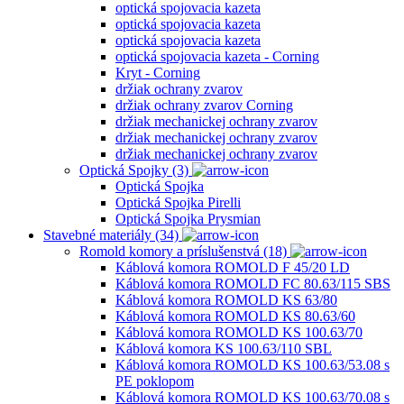
optická spojovacia kazeta
optická spojovacia kazeta
optická spojovacia kazeta
optická spojovacia kazeta - Corning
Kryt - Corning
držiak ochrany zvarov
držiak ochrany zvarov Corning
držiak mechanickej ochrany zvarov
držiak mechanickej ochrany zvarov
držiak mechanickej ochrany zvarov
Optická Spojky (3)
Optická Spojka
Optická Spojka Pirelli
Optická Spojka Prysmian
Stavebné materiály (34)
Romold komory a príslušenstvá (18)
Káblová komora ROMOLD F 45/20 LD
Káblová komora ROMOLD FC 80.63/115 SBS
Káblová komora ROMOLD KS 63/80
Káblová komora ROMOLD KS 80.63/60
Káblová komora ROMOLD KS 100.63/70
Káblová komora KS 100.63/110 SBL
Káblová komora ROMOLD KS 100.63/53.08 s
PE poklopom
Káblová komora ROMOLD KS 100.63/70.08 s