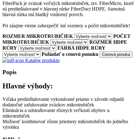
FibrePack je zväzok voľných mikrotrubiček, tzv. FibreMicro, ktoré
sú predinštalované v hlavnej rúrke FibreDuct HDPE. Samotná
hlavná rúrka má hladký vnútorný povrch.
Pri záujme vieme zabezpečiť iné rozmery a počet mikrotrubičiek!
ROZMER MIKROTRUBIČIEK
POČET
MIKROTRUBIČIEK
ROZMER HDPE
RÚRY
FARBA HDPE RÚRY
Požiadať o cenovú ponuku
Cenová ponuka
Katalóg produktu
Popis
Hlavné výhody:
Vďaka predinštalovanie vykonávané priamo v závode odpadá
dodatočné zafukovanie zväzkov mikrotrubiček
Eliminácia a odstraňovanie rôznych veľkostí ohybov u
mikrotrubiček
Možnosť kombinovať rôzne priemery mikrotrubiček do jedného
výrobku