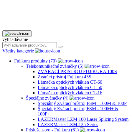
vyhľadávanie
Všetky kategórie
Fujikura produkty (70)
Telekomunikačné zváračky (5)
ZVÁRACÍ PRÍSTROJ FUJIKURA 100S
Zvárácí prístroj Fujikura 45S
Lámačka optických vlákien CT-60
Lámačka optických vlákien CT-50
Lámačka optických vlákien CT-16
Špeciálne zváračky (4)
Špeciálný Zvárací prístroj FSM - 100M & 100P
Špeciálný Zvárací prístroj FSM - 100M+ &
100P+
LAZERMaster LZM-100 Laser Splicing System
LAZERMaster LZM-125 Series
Príslušenstvo - Fujikura (61)