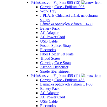
Príslušenstvo - Fujikura 90S (15)
Carrying Case - Fujikura 90S
Work Tray
J-PLATE Chladiaci držiak na ochranu
spojov
Lámačka optických vlákien CT-50
Battery Pack
AC Adapter
AC Power Cord
USB Cable
Fusion Splicer Strap
Electrodes
Fiber Holder Set Plate
Tripod Screw
Carrying Case Strap
Alcohol Dispenser
Single fiber stripper
Príslušenstvo - Fujikura 45S (11)
Carrying Case - Fujikura 45S
Lámačka optických vlákien CT-50
Battery Pack
AC Adapter
AC Power Cord
USB Cable
Electrodes