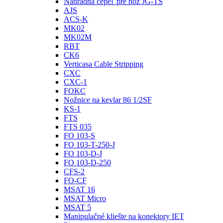
Náhradná čepeľ pre nôž JG-TS
AJS
ACS‐K
MK02
MK02M
RBT
CK6
Verticasa Cable Stripping
CXC
CXC-1
FOKC
Nožnice na kevlar 86 1/2SF
KS‐1
FTS
FTS 035
FO 103‐S
FO 103‐T-250-J
FO 103‐D‐J
FO 103‐D‐250
CFS‐2
FO-CF
MSAT 16
MSAT Micro
MSAT 5
Manipulačné kliešte na konektory IET