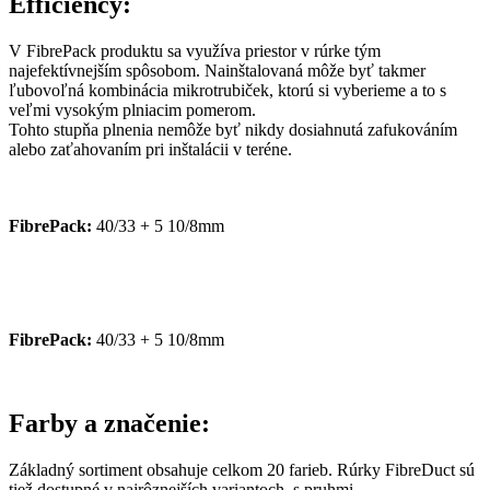
Efficiency:
V FibrePack produktu sa využíva priestor v rúrke tým
najefektívnejším spôsobom. Nainštalovaná môže byť takmer
ľubovoľná kombinácia mikrotrubiček, ktorú si vyberieme a to s
veľmi vysokým plniacim pomerom.
Tohto stupňa plnenia nemôže byť nikdy dosiahnutá zafukováním
alebo zaťahovaním pri inštalácii v teréne.
FibrePack:
40/33 + 5 10/8mm
FibrePack:
40/33 + 5 10/8mm
Farby a značenie:
Základný sortiment obsahuje celkom 20 farieb. Rúrky FibreDuct sú
tiež dostupné v najrôznejších variantoch, s pruhmi.