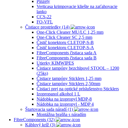
Pinzety
Verticasa krimpovacie kliešte na zaťahovacie
lanko
CCS-22
FO-VFL
Čistiace prostriedky (14)
One-Click Cleaner MU/LC 1,25 mm
One-Click Cleaner SC 2,5 mm
Čistič konektoru CLETOP-S-B
Čistič konektoru CLETOP-S-A
FibreComponents čistiaca sada A
FibreComponents čistiaca sada B
Utierky KIMWIPES
Čistiace tampóny bezchlpové STOOL – 1200
(25ks)
Čistiace tampóny Sticklers 1,25 mm
Čistiace tampóny Sticklers 2,50mm
Čistiaci prej na optické príslušenstvo Sticklers
Izopropanol alkohol 1 L
Nádobka na izopropyl MDP-8
Nádobka na izopropyl ‐ MDP 4
Štartovacia sada náradí (1)
Montážna brašňa s náradím
FibreComponents (32)
Káblový kríž (3)