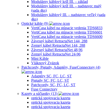
Modulárny káblový kríž III. – základ
Modulárny káblový kríž III. – nadstavec malý
(sada 4ks)
Modulárny káblový III. – nadstavec veľký (sada
4ks)
Optické káble (9)
VertiCasa kábel na stúpacie vedenia TDS6833
VertiCasa kábel na stúpacie vedenia TDS6601
VertiCasa kábel na stúpacie vedenia TDS6600
Závesný kábel RetractaNet 144, 288
Zemný kábel RetractaNet 144, 288
Závesný kábel RetractaNet 48,96
Zemný kábel RetractaNet 24-96
Mini Káble
Vláknový Zväzok
Patchcordy, Pigtaily, Adaptéry, FuseConnectory (4)
Adaptéry SC, FC, LC, ST
Pigtaily SC, FC, LC, ST
Patchcordy, SC, FC, LC, ST
Fuse Connectory
Kazety a súčiastky (13)
optická spojovacia kazeta
optická spojovacia kazeta
optická spojovacia kazeta