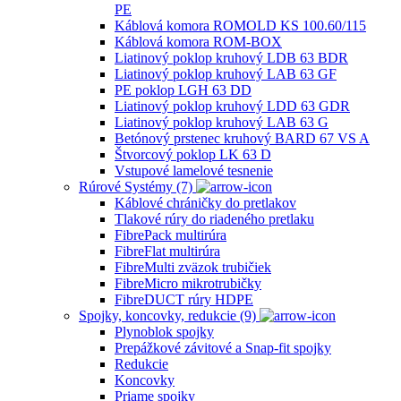
PE
Káblová komora ROMOLD KS 100.60/115
Káblová komora ROM-BOX
Liatinový poklop kruhový LDB 63 BDR
Liatinový poklop kruhový LAB 63 GF
PE poklop LGH 63 DD
Liatinový poklop kruhový LDD 63 GDR
Liatinový poklop kruhový LAB 63 G
Betónový prstenec kruhový BARD 67 VS A
Štvorcový poklop LK 63 D
Vstupové lamelové tesnenie
Rúrové Systémy (7)
Káblové chráničky do pretlakov
Tlakové rúry do riadeného pretlaku
FibrePack multirúra
FibreFlat multirúra
FibreMulti zväzok trubičiek
FibreMicro mikrotrubičky
FibreDUCT rúry HDPE
Spojky, koncovky, redukcie (9)
Plynoblok spojky
Prepážkové závitové a Snap-fit spojky
Redukcie
Koncovky
Priame spojky