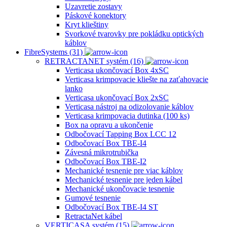
Uzavretie zostavy
Páskové konektory
Kryt klieštiny
Svorkové tvarovky pre pokládku optických
káblov
FibreSystems (31)
RETRACTANET systém (16)
Verticasa ukončovací Box 4xSC
Verticasa krimpovacie kliešte na zaťahovacie
lanko
Verticasa ukončovací Box 2xSC
Verticasa nástroj na odizolovanie káblov
Verticasa krimpovacia dutinka (100 ks)
Box na opravu a ukončenie
Odbočovací Tapping Box LCC 12
Odbočovací Box TBE-I4
Závesná mikrotrubička
Odbočovací Box TBE-I2
Mechanické tesnenie pre viac káblov
Mechanické tesnenie pre jeden kábel
Mechanické ukončovacie tesnenie
Gumové tesnenie
Odbočovací Box TBE-I4 ST
RetractaNet kábel
VERTICASA systém (15)