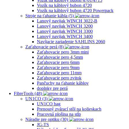
Vozík na káblový bubon 4701/4715
Vozík na káblový bubon 4720
Vozík na káblový bubon 4720 Powerpack
Stroje na ťahanie kábla (5)
Lanový navijak WINCH 3022-B
Lanový navijak WINCH 3200
Lanový navijak WINCH 3300
Lanový navijak WINCH 3400
Navíjacie zariadenie SAHLINS 2060
Zaťahovacie perá (8)
Zaťahovacie pero 3mm mini
Zaťahovacie pero 4,5mm
Zaťahovacie pero 6mm
Zaťahovacie pero 9mm
Zaťahovacie pero 11mm
Zaťahovacie pero zvitok
Pančuchy na ťahanie káblov
doplnky pre perá
FibreTools (48)
UN1CO (3)
UN1CO bag
Prenosný zvárací stôl na kolieskach
Pracovná plošina na stĺp
Náradie pre optiku (30)
JG-TS