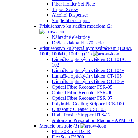
Fiber Holder Set Plate
Tripod Screw
Alcohol Dispenser
Single fiber stripper
Príslušenstvo ku starším modelom (2)
Náhradné elektródy
Držiak vlákna FH-70 series
Príslušenstvo ku špeciálnym zváračkám (100M,
100P, 100M+, 100P+) (11)
Lámačka optických vlákien CT-101/CT-
102
Lámačka optických vlákien CT-104+
Lámačka optických vlákien CT-105+
Lámačka optických vlákien CT-106+
Optical Fibre Recoater FSR-05
Optical Fibre Recoater FSR-06
Optical Fibre Recoater FSR-07
Polyimide Coating Stripper PCS-100
Ultrasonic Cleaner USC-03
High Tensile Stripper HTS-12
Automatic Preparation Machine APM-101
Meracie prístroje (3)
FID-30R a FID31R
FlexScan FS300