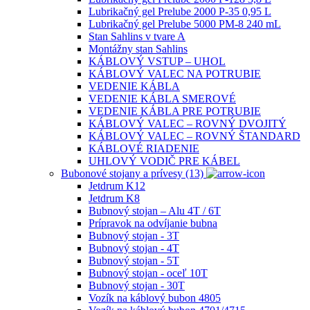
Lubrikačný gel Prelube 2000 P-35 0,95 L
Lubrikačný gel Prelube 5000 PM-8 240 mL
Stan Sahlins v tvare A
Montážny stan Sahlins
KÁBLOVÝ VSTUP – UHOL
KÁBLOVÝ VALEC NA POTRUBIE
VEDENIE KÁBLA
VEDENIE KÁBLA SMEROVÉ
VEDENIE KÁBLA PRE POTRUBIE
KÁBLOVÝ VALEC – ROVNÝ DVOJITÝ
KÁBLOVÝ VALEC – ROVNÝ ŠTANDARD
KÁBLOVÉ RIADENIE
UHLOVÝ VODIČ PRE KÁBEL
Bubonové stojany a prívesy (13)
Jetdrum K12
Jetdrum K8
Bubnový stojan – Alu 4T / 6T
Prípravok na odvíjanie bubna
Bubnový stojan - 3T
Bubnový stojan - 4T
Bubnový stojan - 5T
Bubnový stojan - oceľ 10T
Bubnový stojan - 30T
Vozík na káblový bubon 4805