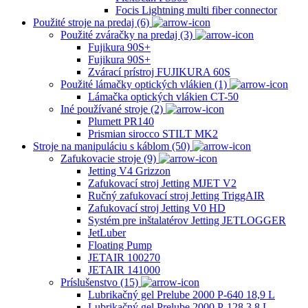
Focis Lightning multi fiber connector
Použité stroje na predaj (6)
Použité zváračky na predaj (3)
Fujikura 90S+
Fujikura 90S+
Zvárací prístroj FUJIKURA 60S
Použité lámačky optických vlákien (1)
Lámačka optických vlákien CT-50
Iné používané stroje (2)
Plumett PR140
Prismian sirocco STILT MK2
Stroje na manipuláciu s káblom (50)
Zafukovacie stroje (9)
Jetting V4 Grizzon
Zafukovací stroj Jetting MJET V2
Ručný zafukovací stroj Jetting TriggAIR
Zafukovací stroj Jetting V0 HD
Systém pre inštalatérov Jetting JETLOGGER
JetLuber
Floating Pump
JETAIR 100270
JETAIR 141000
Príslušenstvo (15)
Lubrikačný gel Prelube 2000 P-640 18,9 L
Lubrikačný gel Prelube 2000 P-128 3,8 L