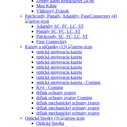
Zemný kábel RetractaNet 24-96
Mini Káble
Vláknový Zväzok
Patchcordy, Pigtaily, Adaptéry, FuseConnectory (4)
Adaptéry SC, FC, LC, ST
Pigtaily SC, FC, LC, ST
Patchcordy, SC, FC, LC, ST
Fuse Connectory
Kazety a súčiastky (13)
optická spojovacia kazeta
optická spojovacia kazeta
optická spojovacia kazeta
optická spojovacia kazeta
optická spojovacia kazeta
optická spojovacia kazeta
optická spojovacia kazeta - Corning
Kryt - Corning
držiak ochrany zvarov
držiak ochrany zvarov Corning
držiak mechanickej ochrany zvarov
držiak mechanickej ochrany zvarov
držiak mechanickej ochrany zvarov
Optická Spojky (3)
Optická Spojka