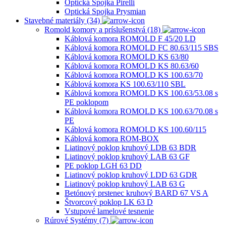
Optická Spojka Pirelli
Optická Spojka Prysmian
Stavebné materiály (34)
Romold komory a príslušenstvá (18)
Káblová komora ROMOLD F 45/20 LD
Káblová komora ROMOLD FC 80.63/115 SBS
Káblová komora ROMOLD KS 63/80
Káblová komora ROMOLD KS 80.63/60
Káblová komora ROMOLD KS 100.63/70
Káblová komora KS 100.63/110 SBL
Káblová komora ROMOLD KS 100.63/53.08 s
PE poklopom
Káblová komora ROMOLD KS 100.63/70.08 s
PE
Káblová komora ROMOLD KS 100.60/115
Káblová komora ROM-BOX
Liatinový poklop kruhový LDB 63 BDR
Liatinový poklop kruhový LAB 63 GF
PE poklop LGH 63 DD
Liatinový poklop kruhový LDD 63 GDR
Liatinový poklop kruhový LAB 63 G
Betónový prstenec kruhový BARD 67 VS A
Štvorcový poklop LK 63 D
Vstupové lamelové tesnenie
Rúrové Systémy (7)