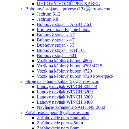
UHLOVÝ VODIČ PRE KÁBEL
Bubonové stojany a prívesy (13)
Jetdrum K12
Jetdrum K8
Bubnový stojan – Alu 4T / 6T
Prípravok na odvíjanie bubna
Bubnový stojan - 3T
Bubnový stojan - 4T
Bubnový stojan - 5T
Bubnový stojan - oceľ 10T
Bubnový stojan - 30T
Vozík na káblový bubon 4805
Vozík na káblový bubon 4701/4715
Vozík na káblový bubon 4720
Vozík na káblový bubon 4720 Powerpack
Stroje na ťahanie kábla (5)
Lanový navijak WINCH 3022-B
Lanový navijak WINCH 3200
Lanový navijak WINCH 3300
Lanový navijak WINCH 3400
Navíjacie zariadenie SAHLINS 2060
Zaťahovacie perá (8)
Zaťahovacie pero 3mm mini
Zaťahovacie pero 4,5mm
Zaťahovacie pero 6mm