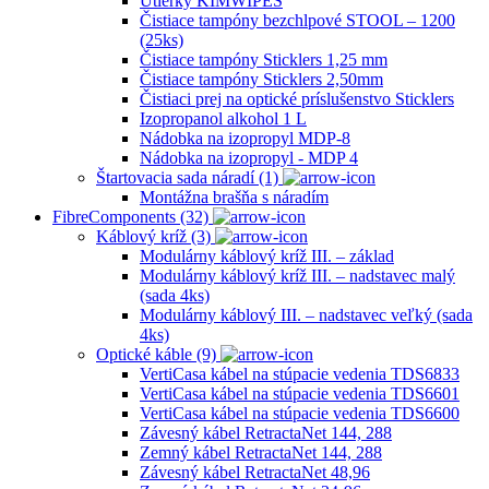
Utierky KIMWIPES
Čistiace tampóny bezchlpové STOOL – 1200
(25ks)
Čistiace tampóny Sticklers 1,25 mm
Čistiace tampóny Sticklers 2,50mm
Čistiaci prej na optické príslušenstvo Sticklers
Izopropanol alkohol 1 L
Nádobka na izopropyl MDP-8
Nádobka na izopropyl ‐ MDP 4
Štartovacia sada náradí (1)
Montážna brašňa s náradím
FibreComponents (32)
Káblový kríž (3)
Modulárny káblový kríž III. – základ
Modulárny káblový kríž III. – nadstavec malý
(sada 4ks)
Modulárny káblový III. – nadstavec veľký (sada
4ks)
Optické káble (9)
VertiCasa kábel na stúpacie vedenia TDS6833
VertiCasa kábel na stúpacie vedenia TDS6601
VertiCasa kábel na stúpacie vedenia TDS6600
Závesný kábel RetractaNet 144, 288
Zemný kábel RetractaNet 144, 288
Závesný kábel RetractaNet 48,96