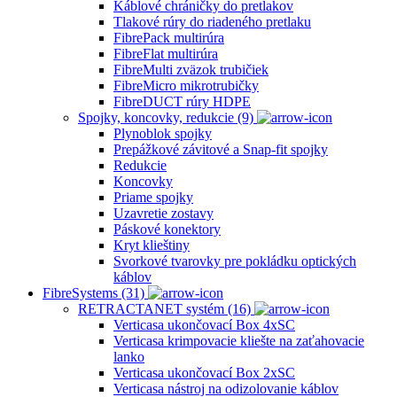
Káblové chráničky do pretlakov
Tlakové rúry do riadeného pretlaku
FibrePack multirúra
FibreFlat multirúra
FibreMulti zväzok trubičiek
FibreMicro mikrotrubičky
FibreDUCT rúry HDPE
Spojky, koncovky, redukcie (9)
Plynoblok spojky
Prepážkové závitové a Snap-fit spojky
Redukcie
Koncovky
Priame spojky
Uzavretie zostavy
Páskové konektory
Kryt klieštiny
Svorkové tvarovky pre pokládku optických
káblov
FibreSystems (31)
RETRACTANET systém (16)
Verticasa ukončovací Box 4xSC
Verticasa krimpovacie kliešte na zaťahovacie
lanko
Verticasa ukončovací Box 2xSC
Verticasa nástroj na odizolovanie káblov