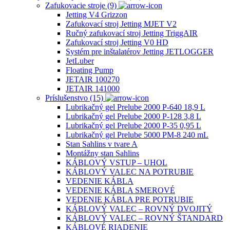
Zafukovacie stroje (9)
Jetting V4 Grizzon
Zafukovací stroj Jetting MJET V2
Ručný zafukovací stroj Jetting TriggAIR
Zafukovací stroj Jetting V0 HD
Systém pre inštalatérov Jetting JETLOGGER
JetLuber
Floating Pump
JETAIR 100270
JETAIR 141000
Príslušenstvo (15)
Lubrikačný gel Prelube 2000 P-640 18,9 L
Lubrikačný gel Prelube 2000 P-128 3,8 L
Lubrikačný gel Prelube 2000 P-35 0,95 L
Lubrikačný gel Prelube 5000 PM-8 240 mL
Stan Sahlins v tvare A
Montážny stan Sahlins
KÁBLOVÝ VSTUP – UHOL
KÁBLOVÝ VALEC NA POTRUBIE
VEDENIE KÁBLA
VEDENIE KÁBLA SMEROVÉ
VEDENIE KÁBLA PRE POTRUBIE
KÁBLOVÝ VALEC – ROVNÝ DVOJITÝ
KÁBLOVÝ VALEC – ROVNÝ ŠTANDARD
KÁBLOVÉ RIADENIE