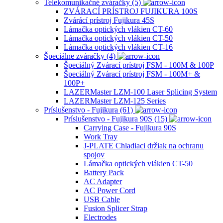
Telekomunikačné zváračky (5)
ZVÁRACÍ PRÍSTROJ FUJIKURA 100S
Zvárácí prístroj Fujikura 45S
Lámačka optických vlákien CT-60
Lámačka optických vlákien CT-50
Lámačka optických vlákien CT-16
Špeciálne zváračky (4)
Špeciálný Zvárací prístroj FSM - 100M & 100P
Špeciálný Zvárací prístroj FSM - 100M+ &
100P+
LAZERMaster LZM-100 Laser Splicing System
LAZERMaster LZM-125 Series
Príslušenstvo - Fujikura (61)
Príslušenstvo - Fujikura 90S (15)
Carrying Case - Fujikura 90S
Work Tray
J-PLATE Chladiaci držiak na ochranu
spojov
Lámačka optických vlákien CT-50
Battery Pack
AC Adapter
AC Power Cord
USB Cable
Fusion Splicer Strap
Electrodes