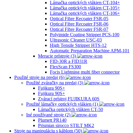
Lámačka optických vlákien CT-104+
Lámačka optických vlákien CT-105+
Lámačka optických vlákien CT-106+
Optical Fibre Recoater FSR-05
Optical Fibre Recoater FSR-06
Optical Fibre Recoater FSR-07
Polyimide Coating Stripper PCS-100
Ultrasonic Cleaner USC-03
High Tensile Stripper HTS-12
Automatic Preparation Machine APM-101
Meracie prístroje (3)
FID-30R a FID31R
FlexScan FS300
Focis Lightning multi fiber connector
Použité stroje na predaj (6)
Použité zváračky na predaj (3)
Fujikura 90S+
Fujikura 90S+
Zvárací prístroj FUJIKURA 60S
Použité lámačky optických vlákien (1)
Lámačka optických vlákien CT-50
Iné používané stroje (2)
Plumett PR140
Prismian sirocco STILT MK2
Stroje na manipuláciu s káblom (50)