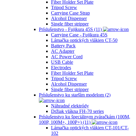
Fiber Holder Set Plate
Tripod Screw
Carrying Case Strap
Alcohol Dispenser
Single fiber stripper
Príslušenstvo - Fujikura 45S (11)
Carrying Case - Fujikura 45S
Lámačka optických vlákien CT-50
Battery Pack
AC Adapter
AC Power Cord
USB Cable
Electrodes
Fiber Holder Set Plate
Tripod Screw
Alcohol Dispenser
Single fiber stripper
Príslušenstvo ku starším modelom (2)
Náhradné elektródy
Držiak vlákna FH-70 series
Príslušenstvo ku špeciálnym zváračkám (100M,
100P, 100M+, 100P+) (11)
Lámačka optických vlákien CT-101/CT-
102