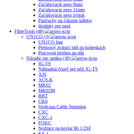
Zaťahovacie pero 9mm
Zaťahovacie pero 11mm
Zaťahovacie pero zvitok
Pančuchy na ťahanie káblov
doplnky pre perá
FibreTools (48)
UN1CO (3)
UN1CO bag
Prenosný zvárací stôl na kolieskach
Pracovná plošina na stĺp
Náradie pre optiku (30)
JG-TS
Náhradná čepeľ pre nôž JG-TS
AJS
ACS‐K
MK02
MK02M
RBT
CK6
Verticasa Cable Stripping
CXC
CXC-1
FOKC
Nožnice na kevlar 86 1/2SF
KS‐1