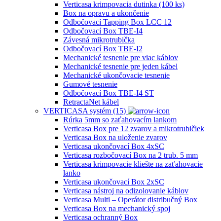
Verticasa krimpovacia dutinka (100 ks)
Box na opravu a ukončenie
Odbočovací Tapping Box LCC 12
Odbočovací Box TBE-I4
Závesná mikrotrubička
Odbočovací Box TBE-I2
Mechanické tesnenie pre viac káblov
Mechanické tesnenie pre jeden kábel
Mechanické ukončovacie tesnenie
Gumové tesnenie
Odbočovací Box TBE-I4 ST
RetractaNet kábel
VERTICASA systém (15)
Rúrka 5mm so zaťahovacím lankom
Verticasa Box pre 12 zvarov a mikrotrubičiek
Verticasa Box na uloženie zvarov
Verticasa ukončovací Box 4xSC
Verticasa rozbočovací Box na 2 trub. 5 mm
Verticasa krimpovacie kliešte na zaťahovacie
lanko
Verticasa ukončovací Box 2xSC
Verticasa nástroj na odizolovanie káblov
Verticasa Multi – Operátor distribučný Box
Verticasa Box na mechanický spoj
Verticasa ochranný Box