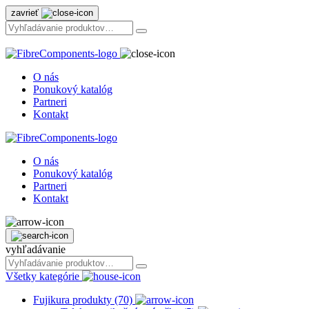
zavrieť
O nás
Ponukový katalóg
Partneri
Kontakt
O nás
Ponukový katalóg
Partneri
Kontakt
vyhľadávanie
Všetky kategórie
Fujikura produkty (70)