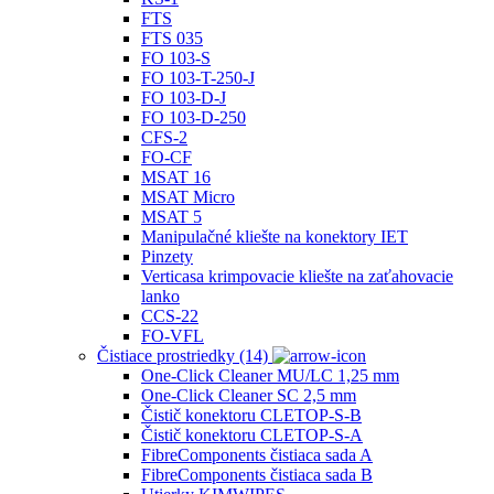
FTS
FTS 035
FO 103‐S
FO 103‐T-250-J
FO 103‐D‐J
FO 103‐D‐250
CFS‐2
FO-CF
MSAT 16
MSAT Micro
MSAT 5
Manipulačné kliešte na konektory IET
Pinzety
Verticasa krimpovacie kliešte na zaťahovacie
lanko
CCS-22
FO-VFL
Čistiace prostriedky (14)
One-Click Cleaner MU/LC 1,25 mm
One-Click Cleaner SC 2,5 mm
Čistič konektoru CLETOP-S-B
Čistič konektoru CLETOP-S-A
FibreComponents čistiaca sada A
FibreComponents čistiaca sada B