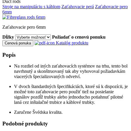
Duct rods
Stroje na manipuláciu s káblom
Zaťahovacie perá
Zaťahovacie pero
6mm
Zaťahovacie pero 6mm
Dĺžky
Požiadať o cenovú ponuku
Katalóg produktu
Cenová ponuka
Popis
Na rozdiel od iných zaťahovacích systémov na trhu, tento bol
navrhnutý a skonštruovaný tak aby vyhovoval požiadavkám
viacerých špecializovaných odvetví.
V dvoch štandardných špecifikáciách, ktoré sú k dispozícii, je
možné toto zaťahovacie pero použiť tiež na posielanie
signálov pozdĺž trubky alebo jednoducho potiahnuť pilotné
laná cez inštalačné trubice a káblové trubky.
Zaručene Švédska kvalita.
Podobné produkty