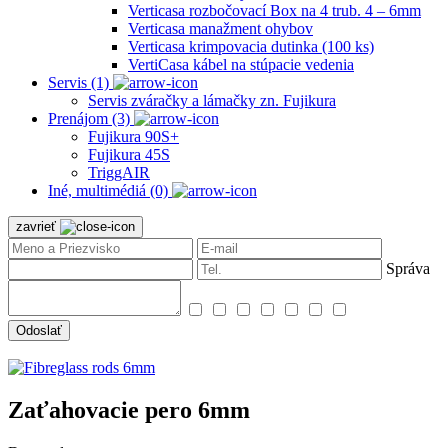
Verticasa rozbočovací Box na 4 trub. 4 – 6mm
Verticasa manažment ohybov
Verticasa krimpovacia dutinka (100 ks)
VertiCasa kábel na stúpacie vedenia
Servis (1)
Servis zváračky a lámačky zn. Fujikura
Prenájom (3)
Fujikura 90S+
Fujikura 45S
TriggAIR
Iné, multimédiá (0)
zavrieť
Správa
Odoslať
Zaťahovacie pero 6mm