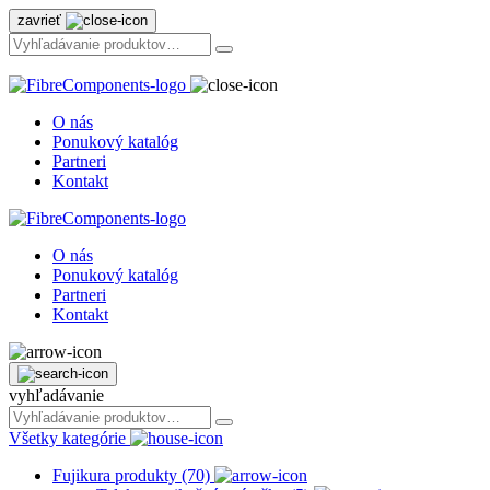
zavrieť
O nás
Ponukový katalóg
Partneri
Kontakt
O nás
Ponukový katalóg
Partneri
Kontakt
vyhľadávanie
Všetky kategórie
Fujikura produkty (70)