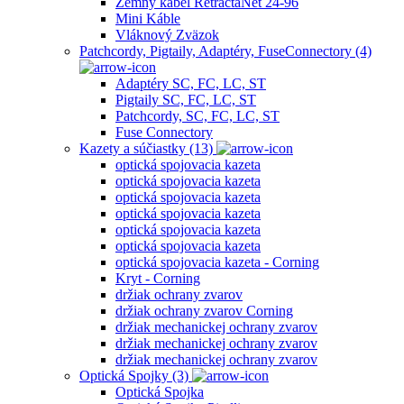
Zemný kábel RetractaNet 24-96
Mini Káble
Vláknový Zväzok
Patchcordy, Pigtaily, Adaptéry, FuseConnectory (4)
Adaptéry SC, FC, LC, ST
Pigtaily SC, FC, LC, ST
Patchcordy, SC, FC, LC, ST
Fuse Connectory
Kazety a súčiastky (13)
optická spojovacia kazeta
optická spojovacia kazeta
optická spojovacia kazeta
optická spojovacia kazeta
optická spojovacia kazeta
optická spojovacia kazeta
optická spojovacia kazeta - Corning
Kryt - Corning
držiak ochrany zvarov
držiak ochrany zvarov Corning
držiak mechanickej ochrany zvarov
držiak mechanickej ochrany zvarov
držiak mechanickej ochrany zvarov
Optická Spojky (3)
Optická Spojka