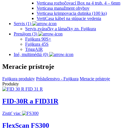
Verticasa rozbočovací Box na 4 trub. 4 – 6mm
Verticasa manažment ohybov
Verticasa krimpovacia dutinka (100 ks)
VertiCasa kábel na stúpacie vedenia
Servis (1)
Servis zváračky a lámačky zn. Fujikura
Prenájom (3)
Fujikura 90S+
Fujikura 45S
TriggAIR
Iné, multimédiá (0)
Meracie prístroje
Fujikura produkty
Príslušenstvo - Fujikura
Meracie prístroje
Produkty
FID-30R a FID31R
Zistiť viac
FlexScan FS300