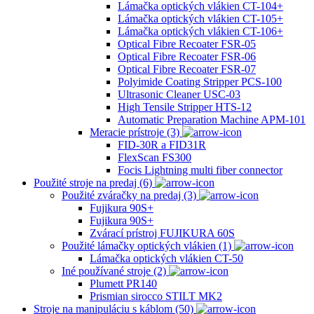
Lámačka optických vlákien CT-104+
Lámačka optických vlákien CT-105+
Lámačka optických vlákien CT-106+
Optical Fibre Recoater FSR-05
Optical Fibre Recoater FSR-06
Optical Fibre Recoater FSR-07
Polyimide Coating Stripper PCS-100
Ultrasonic Cleaner USC-03
High Tensile Stripper HTS-12
Automatic Preparation Machine APM-101
Meracie prístroje (3)
FID-30R a FID31R
FlexScan FS300
Focis Lightning multi fiber connector
Použité stroje na predaj (6)
Použité zváračky na predaj (3)
Fujikura 90S+
Fujikura 90S+
Zvárací prístroj FUJIKURA 60S
Použité lámačky optických vlákien (1)
Lámačka optických vlákien CT-50
Iné používané stroje (2)
Plumett PR140
Prismian sirocco STILT MK2
Stroje na manipuláciu s káblom (50)