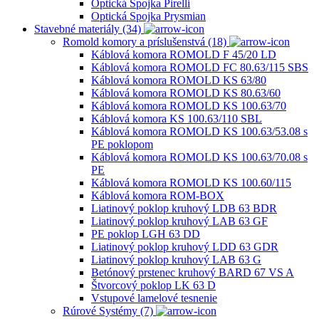
Optická Spojka Pirelli
Optická Spojka Prysmian
Stavebné materiály (34)
Romold komory a príslušenstvá (18)
Káblová komora ROMOLD F 45/20 LD
Káblová komora ROMOLD FC 80.63/115 SBS
Káblová komora ROMOLD KS 63/80
Káblová komora ROMOLD KS 80.63/60
Káblová komora ROMOLD KS 100.63/70
Káblová komora KS 100.63/110 SBL
Káblová komora ROMOLD KS 100.63/53.08 s
PE poklopom
Káblová komora ROMOLD KS 100.63/70.08 s
PE
Káblová komora ROMOLD KS 100.60/115
Káblová komora ROM-BOX
Liatinový poklop kruhový LDB 63 BDR
Liatinový poklop kruhový LAB 63 GF
PE poklop LGH 63 DD
Liatinový poklop kruhový LDD 63 GDR
Liatinový poklop kruhový LAB 63 G
Betónový prstenec kruhový BARD 67 VS A
Štvorcový poklop LK 63 D
Vstupové lamelové tesnenie
Rúrové Systémy (7)