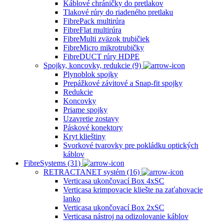
Káblové chráničky do pretlakov
Tlakové rúry do riadeného pretlaku
FibrePack multirúra
FibreFlat multirúra
FibreMulti zväzok trubičiek
FibreMicro mikrotrubičky
FibreDUCT rúry HDPE
Spojky, koncovky, redukcie (9)
Plynoblok spojky
Prepážkové závitové a Snap-fit spojky
Redukcie
Koncovky
Priame spojky
Uzavretie zostavy
Páskové konektory
Kryt klieštiny
Svorkové tvarovky pre pokládku optických
káblov
FibreSystems (31)
RETRACTANET systém (16)
Verticasa ukončovací Box 4xSC
Verticasa krimpovacie kliešte na zaťahovacie
lanko
Verticasa ukončovací Box 2xSC
Verticasa nástroj na odizolovanie káblov