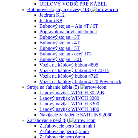
UHLOVÝ VODIČ PRE KÁBEL
Bubonové stojany a prívesy (13)
Jetdrum K12
Jetdrum K8
Bubnový stojan – Alu 4T / 6T
Prípravok na odvíjanie bubna
Bubnový stojan - 3T
Bubnový stojan - 4T
Bubnový stojan - 5T
Bubnový stojan - oceľ 10T
Bubnový stojan - 30T
Vozík na káblový bubon 4805
Vozík na káblový bubon 4701/4715
Vozík na káblový bubon 4720
Vozík na káblový bubon 4720 Powerpack
Stroje na ťahanie kábla (5)
Lanový navijak WINCH 3022-B
Lanový navijak WINCH 3200
Lanový navijak WINCH 3300
Lanový navijak WINCH 3400
Navíjacie zariadenie SAHLINS 2060
Zaťahovacie perá (8)
Zaťahovacie pero 3mm mini
Zaťahovacie pero 4,5mm
Zaťahovacie pero 6mm