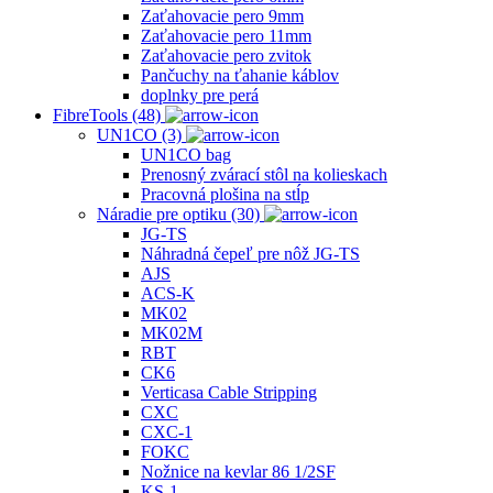
Zaťahovacie pero 9mm
Zaťahovacie pero 11mm
Zaťahovacie pero zvitok
Pančuchy na ťahanie káblov
doplnky pre perá
FibreTools (48)
UN1CO (3)
UN1CO bag
Prenosný zvárací stôl na kolieskach
Pracovná plošina na stĺp
Náradie pre optiku (30)
JG-TS
Náhradná čepeľ pre nôž JG-TS
AJS
ACS‐K
MK02
MK02M
RBT
CK6
Verticasa Cable Stripping
CXC
CXC-1
FOKC
Nožnice na kevlar 86 1/2SF
KS‐1