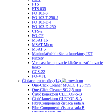
FTS
FTS 035
FO 103‐S
FO 103‐T-250-J
FO 103‐D‐J
FO 103‐D‐250
CFS‐2
FO-CF
MSAT 16
MSAT Micro
MSAT 5
Manipulačné kliešte na konektory IET
Pinzety
Verticasa krimpovacie kliešte na zaťahovacie
lanko
CCS-22
FO-VFL
Čistiace prostriedky (14)
One-Click Cleaner MU/LC 1,25 mm
One-Click Cleaner SC 2,5 mm
Čistič konektoru CLETOP-S-B
Čistič konektoru CLETOP-S-A
FibreComponents čistiaca sada A
FibreComponents čistiaca sada B