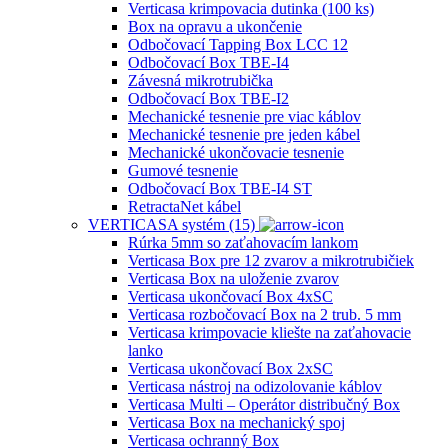
Verticasa krimpovacia dutinka (100 ks)
Box na opravu a ukončenie
Odbočovací Tapping Box LCC 12
Odbočovací Box TBE-I4
Závesná mikrotrubička
Odbočovací Box TBE-I2
Mechanické tesnenie pre viac káblov
Mechanické tesnenie pre jeden kábel
Mechanické ukončovacie tesnenie
Gumové tesnenie
Odbočovací Box TBE-I4 ST
RetractaNet kábel
VERTICASA systém (15)
Rúrka 5mm so zaťahovacím lankom
Verticasa Box pre 12 zvarov a mikrotrubičiek
Verticasa Box na uloženie zvarov
Verticasa ukončovací Box 4xSC
Verticasa rozbočovací Box na 2 trub. 5 mm
Verticasa krimpovacie kliešte na zaťahovacie
lanko
Verticasa ukončovací Box 2xSC
Verticasa nástroj na odizolovanie káblov
Verticasa Multi – Operátor distribučný Box
Verticasa Box na mechanický spoj
Verticasa ochranný Box