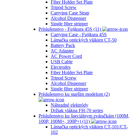
Fiber Holder Set Plate
Tripod Screw
Carrying Case Strap
Alcohol Dispenser
Single fiber stripper
Príslušenstvo - Fujikura 45S (11)
Carrying Case - Fujikura 45S
Lámačka optických vlákien CT-50
Battery Pack
AC Adapter
AC Power Cord
USB Cable
Electrodes
Fiber Holder Set Plate
Tripod Screw
Alcohol Dispenser
Single fiber stripper
Príslušenstvo ku starším modelom (2)
Náhradné elektródy
Držiak vlákna FH-70 series
Príslušenstvo ku špeciálnym zváračkám (100M,
100P, 100M+, 100P+) (11)
Lámačka optických vlákien CT-101/CT-
102