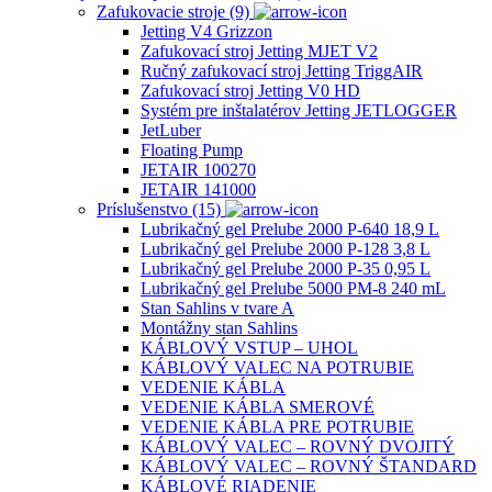
Zafukovacie stroje (9)
Jetting V4 Grizzon
Zafukovací stroj Jetting MJET V2
Ručný zafukovací stroj Jetting TriggAIR
Zafukovací stroj Jetting V0 HD
Systém pre inštalatérov Jetting JETLOGGER
JetLuber
Floating Pump
JETAIR 100270
JETAIR 141000
Príslušenstvo (15)
Lubrikačný gel Prelube 2000 P-640 18,9 L
Lubrikačný gel Prelube 2000 P-128 3,8 L
Lubrikačný gel Prelube 2000 P-35 0,95 L
Lubrikačný gel Prelube 5000 PM-8 240 mL
Stan Sahlins v tvare A
Montážny stan Sahlins
KÁBLOVÝ VSTUP – UHOL
KÁBLOVÝ VALEC NA POTRUBIE
VEDENIE KÁBLA
VEDENIE KÁBLA SMEROVÉ
VEDENIE KÁBLA PRE POTRUBIE
KÁBLOVÝ VALEC – ROVNÝ DVOJITÝ
KÁBLOVÝ VALEC – ROVNÝ ŠTANDARD
KÁBLOVÉ RIADENIE