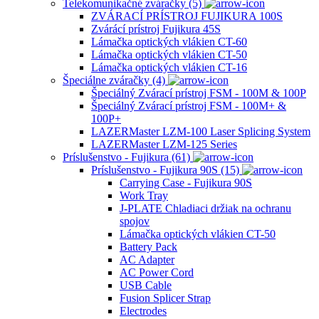
Telekomunikačné zváračky (5)
ZVÁRACÍ PRÍSTROJ FUJIKURA 100S
Zvárácí prístroj Fujikura 45S
Lámačka optických vlákien CT-60
Lámačka optických vlákien CT-50
Lámačka optických vlákien CT-16
Špeciálne zváračky (4)
Špeciálný Zvárací prístroj FSM - 100M & 100P
Špeciálný Zvárací prístroj FSM - 100M+ &
100P+
LAZERMaster LZM-100 Laser Splicing System
LAZERMaster LZM-125 Series
Príslušenstvo - Fujikura (61)
Príslušenstvo - Fujikura 90S (15)
Carrying Case - Fujikura 90S
Work Tray
J-PLATE Chladiaci držiak na ochranu
spojov
Lámačka optických vlákien CT-50
Battery Pack
AC Adapter
AC Power Cord
USB Cable
Fusion Splicer Strap
Electrodes