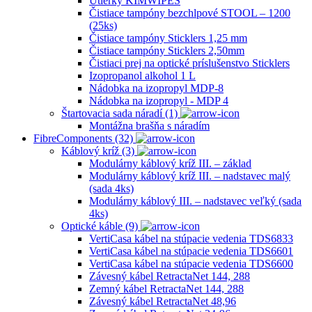
Utierky KIMWIPES
Čistiace tampóny bezchlpové STOOL – 1200
(25ks)
Čistiace tampóny Sticklers 1,25 mm
Čistiace tampóny Sticklers 2,50mm
Čistiaci prej na optické príslušenstvo Sticklers
Izopropanol alkohol 1 L
Nádobka na izopropyl MDP-8
Nádobka na izopropyl ‐ MDP 4
Štartovacia sada náradí (1)
Montážna brašňa s náradím
FibreComponents (32)
Káblový kríž (3)
Modulárny káblový kríž III. – základ
Modulárny káblový kríž III. – nadstavec malý
(sada 4ks)
Modulárny káblový III. – nadstavec veľký (sada
4ks)
Optické káble (9)
VertiCasa kábel na stúpacie vedenia TDS6833
VertiCasa kábel na stúpacie vedenia TDS6601
VertiCasa kábel na stúpacie vedenia TDS6600
Závesný kábel RetractaNet 144, 288
Zemný kábel RetractaNet 144, 288
Závesný kábel RetractaNet 48,96